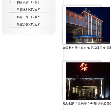
伯金汉宫KTV会所
皇家永利KTV会所
环球一号KTV会所
皇家公馆KTV会所
老司机必看！嘉兴ktv男模哪里好-必
最新报价！嘉兴哪个ktv有陪唱-必看