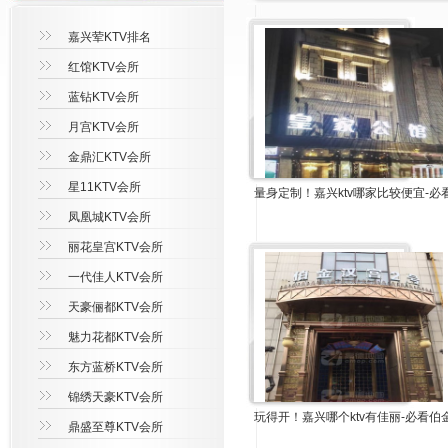
嘉兴荤KTV排名
红馆KTV会所
蓝钻KTV会所
月宫KTV会所
金鼎汇KTV会所
星11KTV会所
量身定制！嘉兴ktv哪家比较便宜-必
凤凰城KTV会所
丽花皇宫KTV会所
一代佳人KTV会所
天豪俪都KTV会所
魅力花都KTV会所
东方蓝桥KTV会所
锦绣天豪KTV会所
玩得开！嘉兴哪个ktv有佳丽-必看伯
鼎盛至尊KTV会所