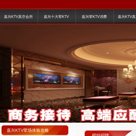
嘉兴KTV真空会所
嘉兴十大荤KTV
嘉兴荤KTV消费
嘉兴KTV
嘉兴KTV荤场体验攻略
模特招聘